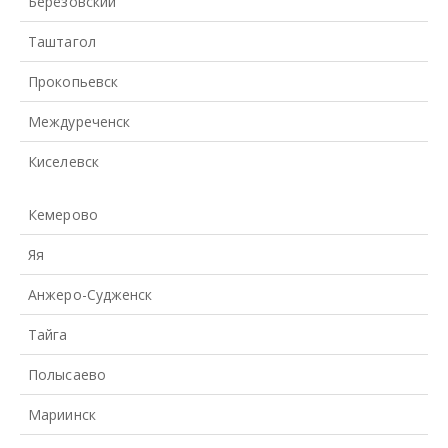
Берёзовский
Таштагол
Прокопьевск
Междуреченск
Киселевск
Кемерово
Яя
Анжеро-Судженск
Тайга
Полысаево
Мариинск