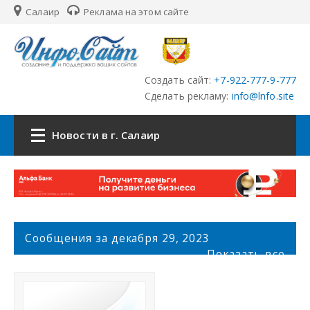
Салаир
Реклама на этом сайте
Создать сайт:
+7-922-777-9-777
Сделать рекламу:
info@lnfo.site
Новости в г. Салаир
Главная
Новости г. Салаир
С
Сообщения за декабря 29, 2023
о
Сайты
Показать все
о
б
История города Салаир
щ
е