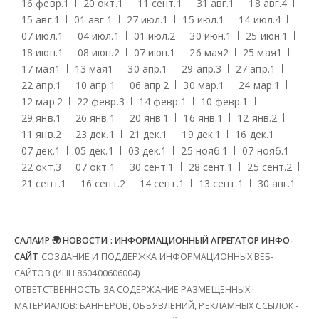
16 февр.
1
20 окт.
1
11 сент.
1
31 авг.
1
18 авг.
4
15 авг.
1
01 авг.
1
27 июл.
1
15 июл.
1
14 июл.
4
07 июл.
1
04 июл.
1
01 июл.
2
30 июн.
1
25 июн.
1
18 июн.
1
08 июн.
2
07 июн.
1
26 мая
2
25 мая
1
17 мая
1
13 мая
1
30 апр.
1
29 апр.
3
27 апр.
1
22 апр.
1
10 апр.
1
06 апр.
2
30 мар.
1
24 мар.
1
12 мар.
2
22 февр.
3
14 февр.
1
10 февр.
1
29 янв.
1
26 янв.
1
20 янв.
1
16 янв.
1
12 янв.
2
11 янв.
2
23 дек.
1
21 дек.
1
19 дек.
1
16 дек.
1
07 дек.
1
05 дек.
1
03 дек.
1
25 нояб.
1
07 нояб.
1
22 окт.
3
07 окт.
1
30 сент.
1
28 сент.
1
25 сент.
2
21 сент.
1
16 сент.
2
14 сент.
1
13 сент.
1
30 авг.
1
САЛАИР 🌍 НОВОСТИ : ИНФОРМАЦИОННЫЙ АГРЕГАТОР ИНФО-
САЙТ
СОЗДАНИЕ И ПОДДЕРЖКА ИНФОРМАЦИОННЫХ ВЕБ-
САЙТОВ (ИНН 860400606004)
ОТВЕТСТВЕННОСТЬ ЗА СОДЕРЖАНИЕ РАЗМЕЩЕННЫХ
МАТЕРИАЛОВ: БАННЕРОВ, ОБЪЯВЛЕНИЙ, РЕКЛАМНЫХ ССЫЛОК -