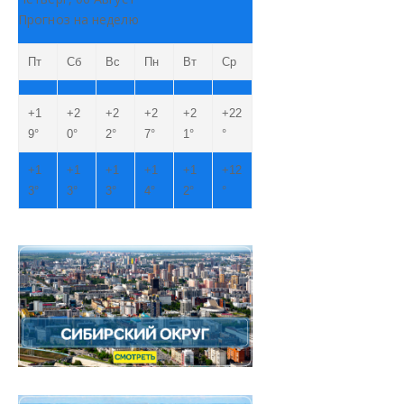
Прогноз на неделю
Пт
Сб
Вс
Пн
Вт
Ср
+
1
+
2
+
2
+
2
+
2
+
22
9°
0°
2°
7°
1°
°
+
1
+
1
+
1
+
1
+
1
+
12
3°
3°
3°
4°
2°
°