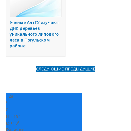
н
Дать объявление
и
я
Ученые АлтГУ изучают
Регионы России
ДНК деревьев
уникального липового
леса в Тогульском
Создание сайтов
районе
СЛЕДУЮЩИЕ
ПРЕДЫДУЩИЕ
+
28
°
C
H:
+
19°
L:
+
13°
Гурьевск