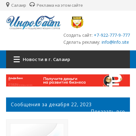
Салаир
Реклама на этом сайте
Создать сайт:
+7-922-777-9-777
Сделать рекламу:
info@lnfo.site
Новости в г. Салаир
Главная
Новости г. Салаир
С
Сообщения за декабря 22, 2023
о
Сайты
Показать все
о
б
История города Салаир
щ
е