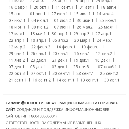
11 мая
2
27 апр.
1
23 апр.
1
19 апр.
1
29 мар.
1
16 февр.
1
20 окт.
1
11 сент.
1
31 авг.
1
18 авг.
4
15 авг.
1
01 авг.
1
27 июл.
1
15 июл.
1
14 июл.
4
07 июл.
1
04 июл.
1
01 июл.
2
30 июн.
1
25 июн.
1
18 июн.
1
08 июн.
2
07 июн.
1
26 мая
2
25 мая
1
17 мая
1
13 мая
1
30 апр.
1
29 апр.
3
27 апр.
1
22 апр.
1
10 апр.
1
06 апр.
2
30 мар.
1
24 мар.
1
12 мар.
2
22 февр.
3
14 февр.
1
10 февр.
1
29 янв.
1
26 янв.
1
20 янв.
1
16 янв.
1
12 янв.
2
11 янв.
2
23 дек.
1
21 дек.
1
19 дек.
1
16 дек.
1
07 дек.
1
05 дек.
1
03 дек.
1
25 нояб.
1
07 нояб.
1
22 окт.
3
07 окт.
1
30 сент.
1
28 сент.
1
25 сент.
2
21 сент.
1
16 сент.
2
14 сент.
1
13 сент.
1
30 авг.
1
САЛАИР 🌍 НОВОСТИ : ИНФОРМАЦИОННЫЙ АГРЕГАТОР ИНФО-
САЙТ
СОЗДАНИЕ И ПОДДЕРЖКА ИНФОРМАЦИОННЫХ ВЕБ-
САЙТОВ (ИНН 860400606004)
ОТВЕТСТВЕННОСТЬ ЗА СОДЕРЖАНИЕ РАЗМЕЩЕННЫХ