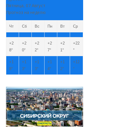
Пятница, 07 Август
Прогноз на неделю
Чт
Сб
Вс
Пн
Вт
Ср
+
2
+
2
+
2
+
2
+
2
+
22
8°
0°
2°
7°
1°
°
+
1
+
1
+
1
+
1
+
1
+
12
8°
3°
3°
4°
2°
°