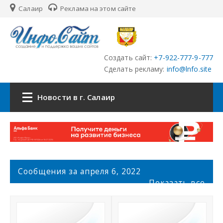
Салаир
Реклама на этом сайте
Создать сайт:
+7-922-777-9-777
Сделать рекламу:
info@lnfo.site
Новости в г. Салаир
Главная
Новости г. Салаир
С
Сообщения за апреля 6, 2022
о
Сайты
Показать все
о
б
История города Салаир
щ
е