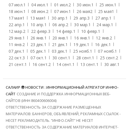
07 июл.
1
04 июл.
1
01 июл.
2
30 июн.
1
25 июн.
1
18 июн.
1
08 июн.
2
07 июн.
1
26 мая
2
25 мая
1
17 мая
1
13 мая
1
30 апр.
1
29 апр.
3
27 апр.
1
22 апр.
1
10 апр.
1
06 апр.
2
30 мар.
1
24 мар.
1
12 мар.
2
22 февр.
3
14 февр.
1
10 февр.
1
29 янв.
1
26 янв.
1
20 янв.
1
16 янв.
1
12 янв.
2
11 янв.
2
23 дек.
1
21 дек.
1
19 дек.
1
16 дек.
1
07 дек.
1
05 дек.
1
03 дек.
1
25 нояб.
1
07 нояб.
1
22 окт.
3
07 окт.
1
30 сент.
1
28 сент.
1
25 сент.
2
21 сент.
1
16 сент.
2
14 сент.
1
13 сент.
1
30 авг.
1
САЛАИР 🌍 НОВОСТИ : ИНФОРМАЦИОННЫЙ АГРЕГАТОР ИНФО-
САЙТ
СОЗДАНИЕ И ПОДДЕРЖКА ИНФОРМАЦИОННЫХ ВЕБ-
САЙТОВ (ИНН 860400606004)
ОТВЕТСТВЕННОСТЬ ЗА СОДЕРЖАНИЕ РАЗМЕЩЕННЫХ
МАТЕРИАЛОВ: БАННЕРОВ, ОБЪЯВЛЕНИЙ, РЕКЛАМНЫХ ССЫЛОК -
НЕСЕТ РЕКЛАМОДАТЕЛЬ. "ИНФО.САЙТ" НЕ НЕСЕТ
ОТВЕТСТВЕННОСТЬ ЗА СОДЕРЖАНИЕ МАТЕРИАЛОВ ИНТЕРНЕТ-