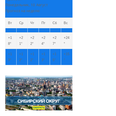
Понедельник, 10 Август
Прогноз на неделю
Вт
Ср
Чт
Пт
Сб
Вс
+
1
+
2
+
2
+
2
+
2
+
24
8°
1°
2°
4°
7°
°
+
1
+
1
+
1
+
1
+
1
+
15
3°
2°
2°
3°
5°
°