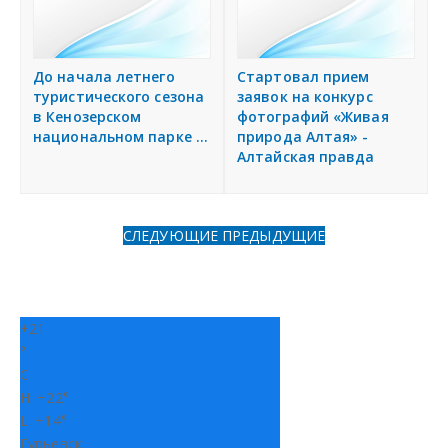
н
Дать объявление
и
я
До начала летнего
Стартовал прием
Регионы России
туристического сезона
заявок на конкурс
в Кенозерском
фотографий «Живая
национальном парке ...
природа Алтая» -
Создание сайтов
Алтайская правда
СЛЕДУЮЩИЕ
ПРЕДЫДУЩИЕ
+
21
°
C
H:
+
22°
L:
+
14°
Гурьевск