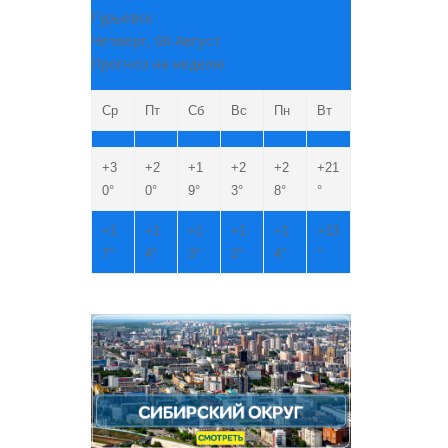
Гурьевск
Четверг, 06 Август
Прогноз на неделю
Ср
Пт
Сб
Вс
Пн
Вт
+
3
+
2
+
1
+
2
+
2
+
21
0°
0°
9°
3°
8°
°
+
1
+
1
+
1
+
1
+
1
+
13
7°
4°
3°
2°
4°
°