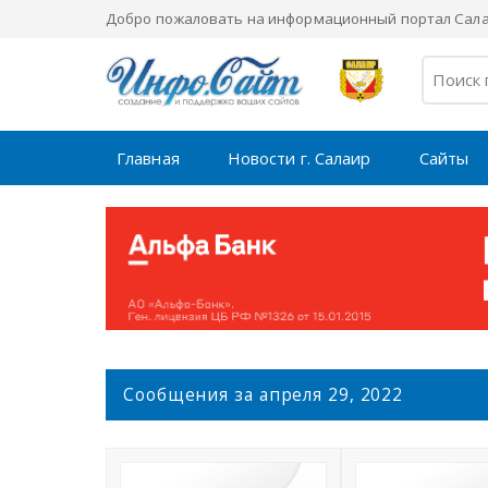
Добро пожаловать на информационный портал Салаи
Главная
Новости г. Салаир
Сайты
С
Сообщения за апреля 29, 2022
о
о
б
щ