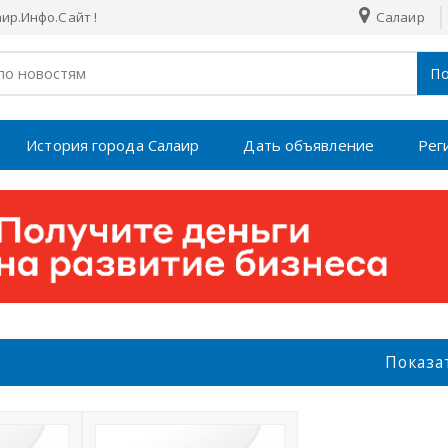
р.Инфо.Сайт !
Салаир
По
История города Салаир
Дать объявление
Рег
Показа