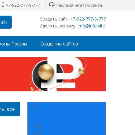
+7-922-777-9-777
Реклама на этом сайте
Создать сайт:
+7-922-777-9-777
иск
Сделать рекламу:
info@lnfo.site
ионы России
Создание сайтов
+
27
ть все
°
C
H:
+
28°
L:
+
18°