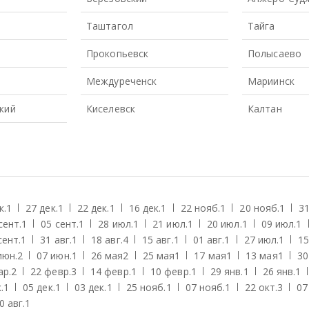
Таштагол
Тайга
Прокопьевск
Полысаево
Междуреченск
Мариинск
кий
Киселевск
Калтан
к.
1
27 дек.
1
22 дек.
1
16 дек.
1
22 нояб.
1
20 нояб.
1
31
сент.
1
05 сент.
1
28 июл.
1
21 июл.
1
20 июл.
1
09 июл.
1
сент.
1
31 авг.
1
18 авг.
4
15 авг.
1
01 авг.
1
27 июл.
1
15
июн.
2
07 июн.
1
26 мая
2
25 мая
1
17 мая
1
13 мая
1
30
ар.
2
22 февр.
3
14 февр.
1
10 февр.
1
29 янв.
1
26 янв.
1
.
1
05 дек.
1
03 дек.
1
25 нояб.
1
07 нояб.
1
22 окт.
3
07
0 авг.
1