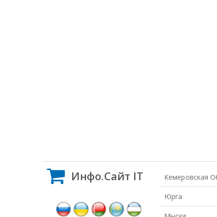
Инфо.Сайт IT
Кемеровская О
Юрга
Мыски