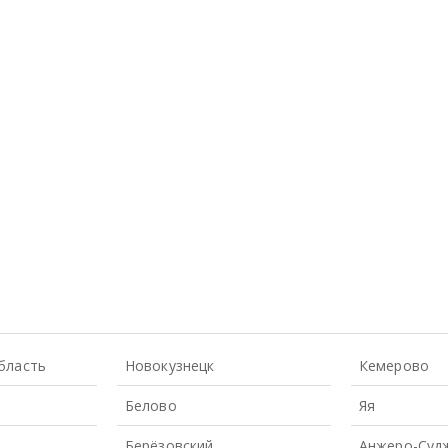
бласть
Новокузнецк
Кемерово
Белово
Яя
Берёзовский
Анжеро-Суд