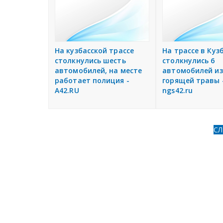
е
н
и
я
На кузбасской трассе
На трассе в Куз
столкнулись шесть
столкнулись 6
автомобилей, на месте
автомобилей из
работает полиция -
горящей травы 
A42.RU
ngs42.ru
С