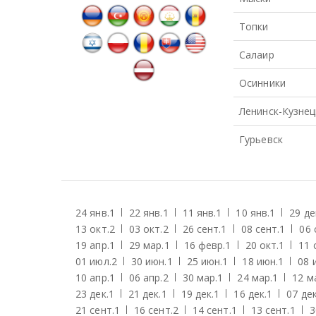
Топки
Салаир
Осинники
Ленинск-Кузнец
Гурьевск
24 янв.
1
22 янв.
1
11 янв.
1
10 янв.
1
29 де
13 окт.
2
03 окт.
2
26 сент.
1
08 сент.
1
06 
19 апр.
1
29 мар.
1
16 февр.
1
20 окт.
1
11 
01 июл.
2
30 июн.
1
25 июн.
1
18 июн.
1
08 
10 апр.
1
06 апр.
2
30 мар.
1
24 мар.
1
12 м
23 дек.
1
21 дек.
1
19 дек.
1
16 дек.
1
07 дек
21 сент.
1
16 сент.
2
14 сент.
1
13 сент.
1
3