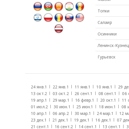
Топки
Салаир
Осинники
Ленинск-Кузнец
Гурьевск
24 янв.
1
22 янв.
1
11 янв.
1
10 янв.
1
29 де
13 окт.
2
03 окт.
2
26 сент.
1
08 сент.
1
06 
19 апр.
1
29 мар.
1
16 февр.
1
20 окт.
1
11 
01 июл.
2
30 июн.
1
25 июн.
1
18 июн.
1
08 
10 апр.
1
06 апр.
2
30 мар.
1
24 мар.
1
12 м
23 дек.
1
21 дек.
1
19 дек.
1
16 дек.
1
07 дек
21 сент.
1
16 сент.
2
14 сент.
1
13 сент.
1
3