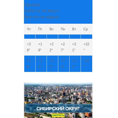
Гурьевск
Суббота, 08 Август
Прогноз на неделю
Чт
Пт
Вс
Пн
Вт
Ср
+
2
+
1
+
2
+
2
+
2
+
22
8°
9°
2°
7°
1°
°
+
1
+
1
+
1
+
1
+
1
+
12
8°
3°
3°
4°
2°
°