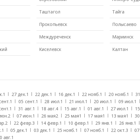
Таштагол
Тайга
Прокопьевск
Полысаево
Междуреченск
Мариинск
кий
Киселевск
Калтан
к.
1
27 дек.
1
22 дек.
1
16 дек.
1
22 нояб.
1
20 нояб.
1
31
сент.
1
05 сент.
1
28 июл.
1
21 июл.
1
20 июл.
1
09 июл.
1
сент.
1
31 авг.
1
18 авг.
4
15 авг.
1
01 авг.
1
27 июл.
1
15
июн.
2
07 июн.
1
26 мая
2
25 мая
1
17 мая
1
13 мая
1
30
ар.
2
22 февр.
3
14 февр.
1
10 февр.
1
29 янв.
1
26 янв.
1
.
1
05 дек.
1
03 дек.
1
25 нояб.
1
07 нояб.
1
22 окт.
3
07
0 авг.
1