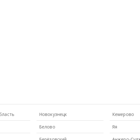
бласть
Новокузнецк
Кемерово
Белово
Яя
Берёзовский
Анжеро-Суд