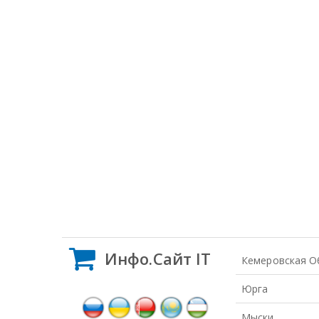
Инфо.Сайт IT
Кемеровская О
Юрга
Мыски