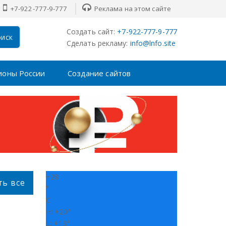
+7-922-777-9-777
Реклама на этом сайте
Создать сайт:
+7-922-777-9-777
иск
Сделать рекламу:
info@lnfo.site
ионы России
Создание сайтов
+
28
ть все
°
C
H:
+
20°
L:
+
13°