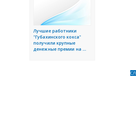
е
н
и
я
Лучшие работники
"Губахинского кокса"
получили крупные
денежные премии на ...
С