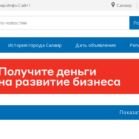
р.Инфо.Сайт !
Салаир
По
История города Салаир
Дать объявление
Рег
Показа