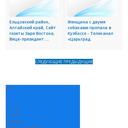
н
Дать объявление
и
я
Ельцовский район,
Женщина с двумя
Регионы России
Алтайский край, Сайт
собаками пропала в
газеты Заря Востока,
Кузбассе - Телеканал
Вице-президент ...
«Царьград
Создание сайтов
СЛЕДУЮЩИЕ
ПРЕДЫДУЩИЕ
+
28
°
C
H:
+
19°
L:
+
13°
Гурьевск
Пятница, 07 Август