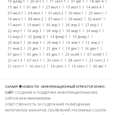
16 февр.
1
20 окт.
1
11 сент.
1
31 авг.
1
18 авг.
4
15 авг.
1
01 авг.
1
27 июл.
1
15 июл.
1
14 июл.
4
07 июл.
1
04 июл.
1
01 июл.
2
30 июн.
1
25 июн.
1
18 июн.
1
08 июн.
2
07 июн.
1
26 мая
2
25 мая
1
17 мая
1
13 мая
1
30 апр.
1
29 апр.
3
27 апр.
1
22 апр.
1
10 апр.
1
06 апр.
2
30 мар.
1
24 мар.
1
12 мар.
2
22 февр.
3
14 февр.
1
10 февр.
1
29 янв.
1
26 янв.
1
20 янв.
1
16 янв.
1
12 янв.
2
11 янв.
2
23 дек.
1
21 дек.
1
19 дек.
1
16 дек.
1
07 дек.
1
05 дек.
1
03 дек.
1
25 нояб.
1
07 нояб.
1
22 окт.
3
07 окт.
1
30 сент.
1
28 сент.
1
25 сент.
2
21 сент.
1
16 сент.
2
14 сент.
1
13 сент.
1
30 авг.
1
САЛАИР 🌍 НОВОСТИ : ИНФОРМАЦИОННЫЙ АГРЕГАТОР ИНФО-
САЙТ
СОЗДАНИЕ И ПОДДЕРЖКА ИНФОРМАЦИОННЫХ ВЕБ-
САЙТОВ (ИНН 860400606004)
ОТВЕТСТВЕННОСТЬ ЗА СОДЕРЖАНИЕ РАЗМЕЩЕННЫХ
МАТЕРИАЛОВ: БАННЕРОВ, ОБЪЯВЛЕНИЙ, РЕКЛАМНЫХ ССЫЛОК -