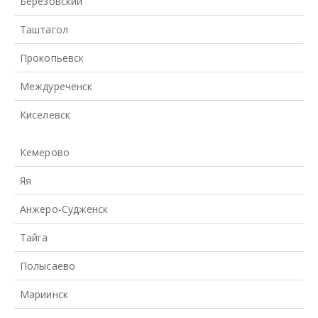
Берёзовский
Таштагол
Прокопьевск
Междуреченск
Киселевск
Кемерово
Яя
Анжеро-Судженск
Тайга
Полысаево
Мариинск