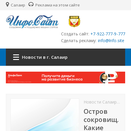
Салаир
Реклама на этом сайте
Создать сайт:
+7-922-777-9-777
Сделать рекламу:
info@lnfo.site
Новости в г. Салаир
Главная
Новости г. Салаир
Новости Салаира
Сал
Сайты
Остров
сокровищ.
История города Салаир
Какие