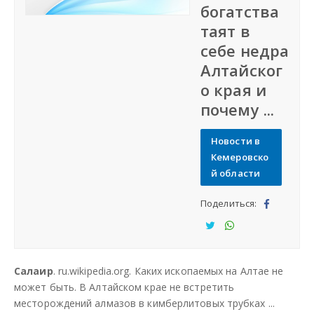
богатства
Дать объявление
таят в
себе недра
Регионы России
Алтайског
о края и
Создание сайтов
почему ...
Новости в
Кемеровско
й области
Поделиться:
Под
ели
Под
Под
тьс
ели
ели
Салаир
. ru.wikipedia.org. Каких ископаемых на Алтае не
я
тьс
тьс
может быть. В Алтайском крае не встретить
я
я
месторождений алмазов в кимберлитовых трубках ...