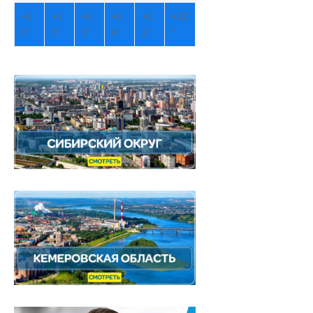
+
1
+
1
+
1
+
1
+
1
+
12
3°
3°
3°
4°
2°
°