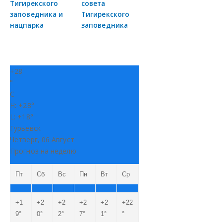
Тигирекского
совета
заповедника и
Тигирекского
нацпарка
заповедника
+
28
°
C
H:
+
28°
L:
+
18°
Гурьевск
Четверг, 06 Август
Прогноз на неделю
Пт
Сб
Вс
Пн
Вт
Ср
+
1
+
2
+
2
+
2
+
2
+
22
9°
0°
2°
7°
1°
°